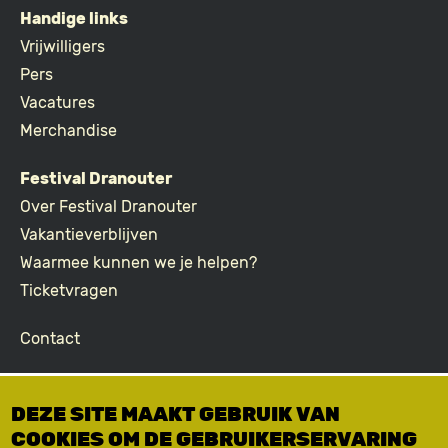
Handige links
FOOTER
Vrijwilligers
Pers
Vacatures
Merchandise
Festival Dranouter
Over Festival Dranouter
Vakantieverblijven
Waarmee kunnen we je helpen?
Ticketvragen
Contact
Join the community
DEZE SITE MAAKT GEBRUIK VAN
Podcast
COOKIES OM DE GEBRUIKERSERVARING
Facebook