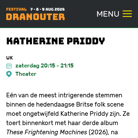
MENU
Overslaan
Katherine Priddy
en
naar
UK
de
zaterdag 20:15
-
21:15
inhoud
Theater
gaan
Eén van de meest intrigerende stemmen
binnen de hedendaagse Britse folk scene
moet ongetwijfeld Katherine Priddy zijn. Ze
toert binnenkort met haar derde album
These Frightening Machines
(2026), na