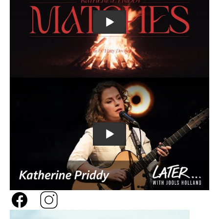
URL
Katherine Priddy - Matches (Of
Remote
video
URL
Katherine Priddy - A Boat on t
Image