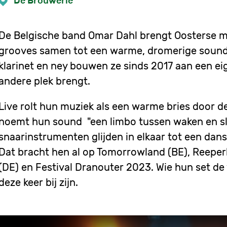
De Brouwerie
De Belgische band Omar Dahl brengt Oosterse m
grooves samen tot een warme, dromerige sound.
klarinet en ney bouwen ze sinds 2017 aan een ei
andere plek brengt.
Live rolt hun muziek als een warme bries door d
noemt hun sound "een limbo tussen waken en sla
snaarinstrumenten glijden in elkaar tot een dansb
Dat bracht hen al op Tomorrowland (BE), Reeper
(DE) en Festival Dranouter 2023. Wie hun set de 
deze keer bij zijn.
Remote