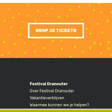
KOOP JE TICKETS
Festival Dranouter
Over Festival Dranouter
R
Vakantieverblijven
Waarmee kunnen we je helpen?
Ticketvragen