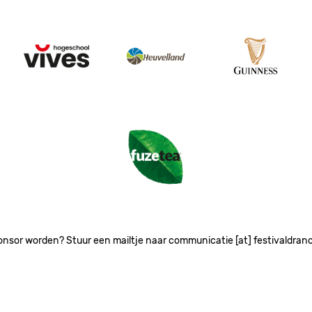
Image
Image
Image
Image
onsor worden? Stuur een mailtje naar communicatie [at] festivaldran