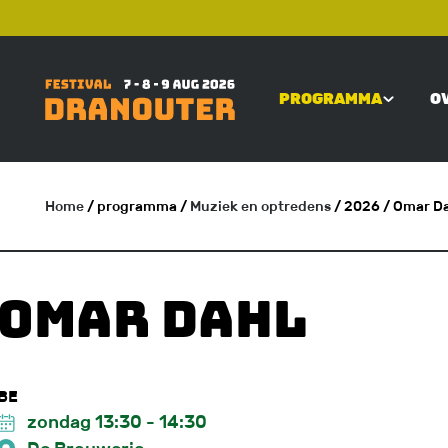
Overslaan
TOP
en
naar
PROGRAMMA
O
de
MAIN
inhoud
gaan
NAVIGATI
Home
/ programma
/
Muziek en optredens
/ 2026
/ Omar D
KRUIMELPAD
Omar Dahl
BE
zondag 13:30
-
14:30