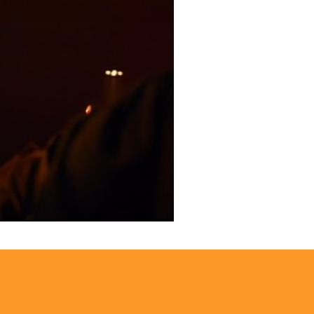
asalt (EP release at Bar Bricolage)