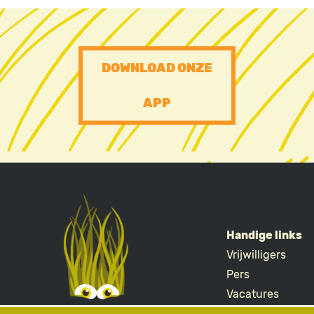
PRE
DOWNLOAD ONZE
FOOTER
APP
CTA
Handige links
Vrijwilligers
FOOTE
Pers
Vacatures
Merchandise