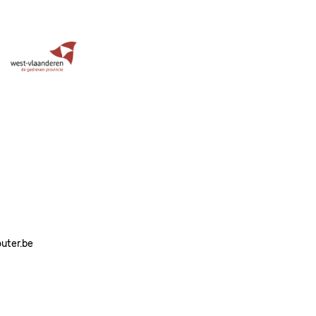
Image
outer.be