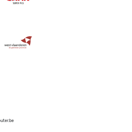
Image
outer.be