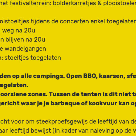
et festivalterrein: bolderkarretjes & plooistoele
oistoeltjes tijdens de concerten enkel toegelaten
n weg na 20u
n blijven na 20u
 de wandelgangen
: stoeltjes toegelaten
oden op alle campings. Open BBQ, kaarsen, sfe
oegelaten.
oorziene zones. Tussen de tenten is dit niet
richt waar je je barbeque of kookvuur kan op
cht voor om steekproefsgewijs de leeftijd van d
r leeftijd bewijst (in kader van naleving op de 