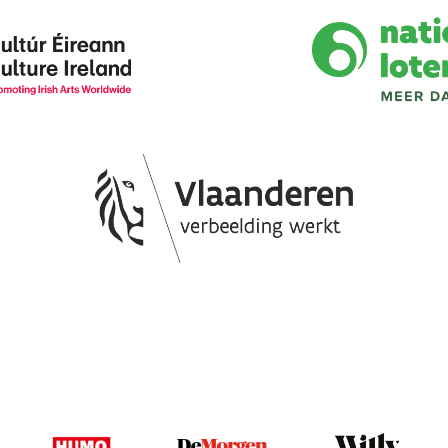
Image
Image
Image
Image