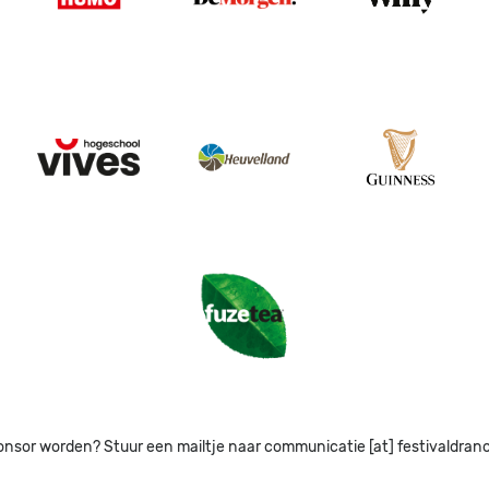
Image
Image
Image
Image
Image
onsor worden? Stuur een mailtje naar communicatie [at] festivaldran