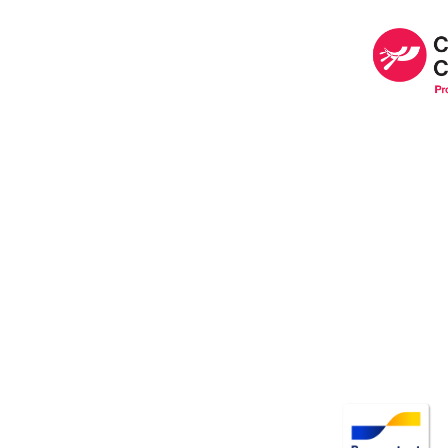
Image
Image