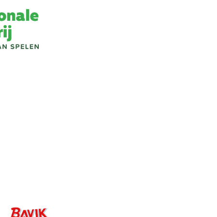
Image