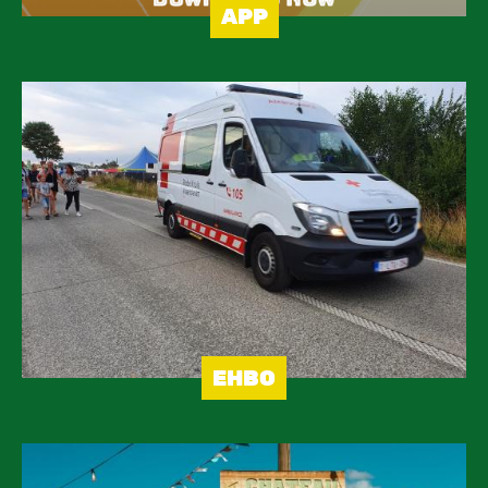
APP
Image
EHBO
Image