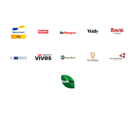
Image
Image
Image
Image
Image
Image
Image
Image
Image
Image
Image
Zelf sponsor worden? Stuur een mailtje naar communicatie [at]
festivaldranouter.be