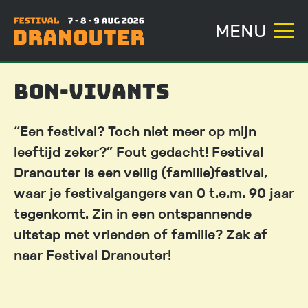
MENU
Overslaan
Bon-vivants
en
naar
“Een festival? Toch niet meer op mijn
de
leeftijd zeker?” Fout gedacht! Festival
inhoud
Dranouter is een veilig (familie)festival,
gaan
waar je festivalgangers van 0 t.e.m. 90 jaar
tegenkomt. Zin in een ontspannende
uitstap met vrienden of familie? Zak af
naar Festival Dranouter!