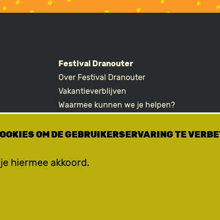
Festival Dranouter
Over Festival Dranouter
R
Vakantieverblijven
Waarmee kunnen we je helpen?
Ticketvragen
COOKIES OM DE GEBRUIKERSERVARING TE VERB
 je hiermee akkoord.
© Dranoeter vzw -
Disclaimer - Privacy Policy - Cookies