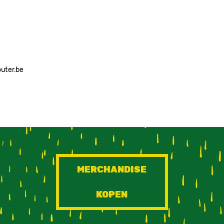
outer.be
MERCHANDISE
KOPEN