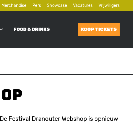
Merchandise
Pers
Showcase
Vacatures
Vrijwilligers
KOOP TICKETS
FOOD & DRINKS
hop
. De Festival Dranouter Webshop is opnieuw