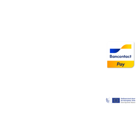
Image
Image