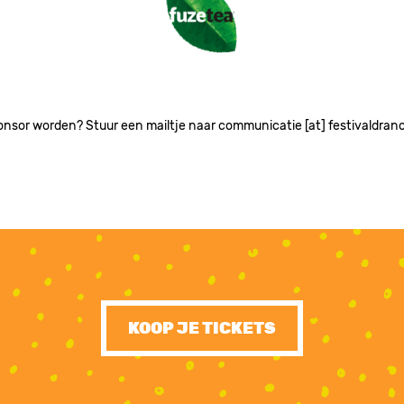
onsor worden? Stuur een mailtje naar communicatie [at] festivaldran
KOOP JE TICKETS