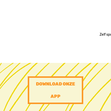
Zelf sp
PRE
DOWNLOAD ONZE
FOOTER
APP
CTA