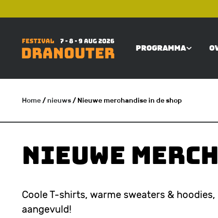
Overslaan
TOP
en
naar
PROGRAMMA
O
de
MAIN
inhoud
gaan
NAVIGATI
Home
/
nieuws
/ Nieuwe merchandise in de shop
KRUIMELPAD
Nieuwe merch
Coole T-shirts, warme sweaters & hoodies,
aangevuld!