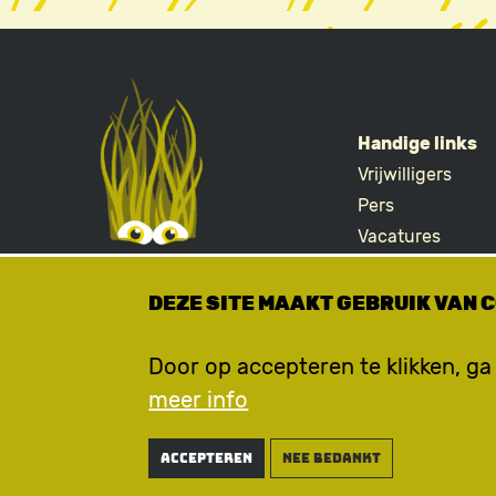
Handige links
Vrijwilligers
FOOTE
Pers
Vacatures
Merchandise
DEZE SITE MAAKT GEBRUIK VAN 
Door op accepteren te klikken, ga
meer info
Accepteren
nee bedankt