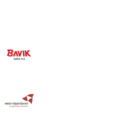
Image
Image