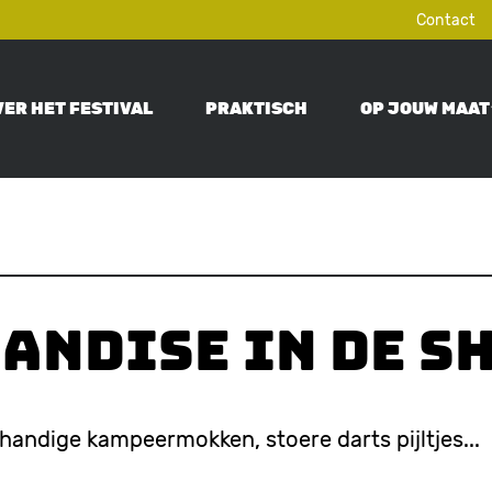
Contact
VER HET FESTIVAL
PRAKTISCH
OP JOUW MAAT
ON
andise in de s
 handige kampeermokken, stoere darts pijltjes..