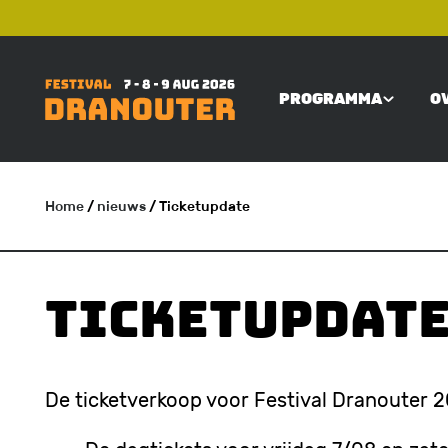
Overslaan
TOP
en
naar
PROGRAMMA
O
de
MAIN
inhoud
gaan
NAVIGATI
Home
/
nieuws
/ Ticketupdate
KRUIMELPAD
Ticketupdat
De ticketverkoop voor Festival Dranouter 20