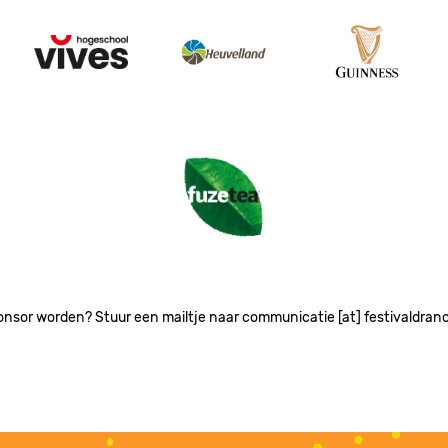
Image
Image
Image
Image
onsor worden? Stuur een mailtje naar communicatie [at] festivaldran