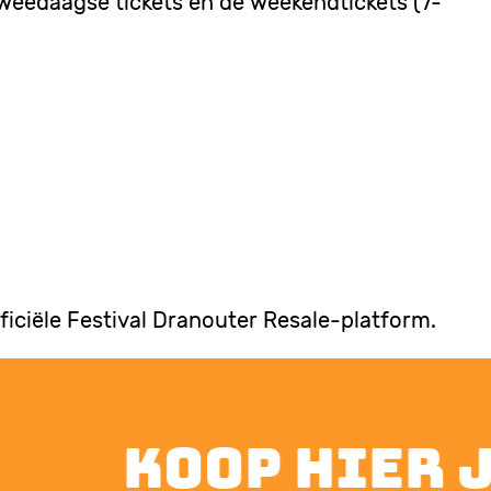
 tweedaagse tickets en de weekendtickets (7-
fficiële Festival Dranouter Resale-platform.
koop hier je