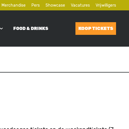
Merchandise
Pers
Showcase
Vacatures
Vrijwilligers
KOOP TICKETS
FOOD & DRINKS