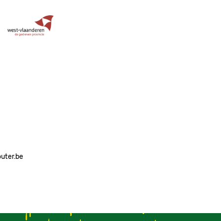
Image
outer.be