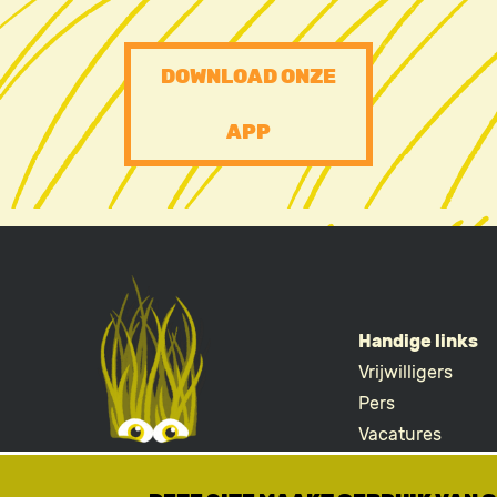
PRE
DOWNLOAD ONZE
FOOTER
APP
CTA
Handige links
Vrijwilligers
FOOTE
Pers
Vacatures
Merchandise