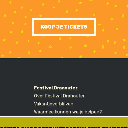
KOOP JE TICKETS
Festival Dranouter
Over Festival Dranouter
R
Vakantieverblijven
Waarmee kunnen we je helpen?
Ticketvragen