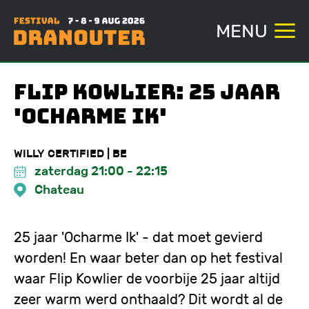
MENU
Overslaan
Flip Kowlier: 25 jaar
en
'Ocharme Ik'
naar
de
WILLY CERTIFIED | BE
inhoud
zaterdag 21:00
-
22:15
gaan
Chateau
25 jaar 'Ocharme Ik' - dat moet gevierd
worden! En waar beter dan op het festival
waar Flip Kowlier de voorbije 25 jaar altijd
zeer warm werd onthaald? Dit wordt al de