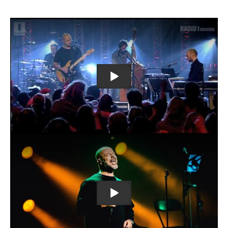
Remote
video
URL
Flip Kowlier - 'Min Moate
Remote
video
URL
Flip Kowlier - Welgemeende (F*