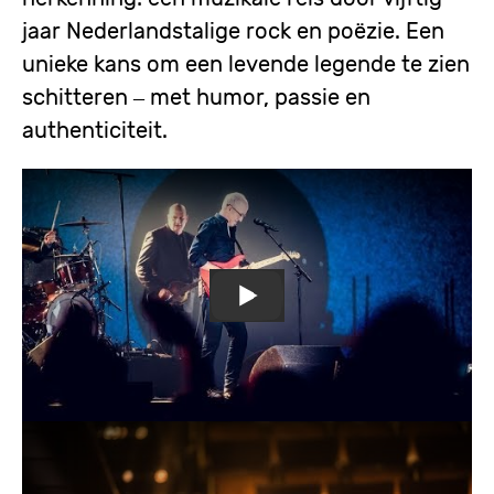
jaar Nederlandstalige rock en poëzie. Een
unieke kans om een levende legende te zien
schitteren – met humor, passie en
authenticiteit.
Remote
video
URL
Raymond van het Groenewoud b
Remote
video