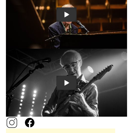
URL
Raymond van het Groenewoud |
Remote
video
URL
INTEGRAAL CONCERT // RAYMOND v