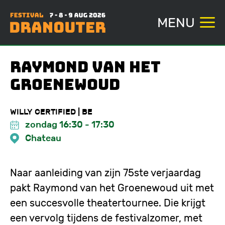
MENU
Overslaan
Raymond Van het
en
Groenewoud
naar
de
WILLY CERTIFIED | BE
inhoud
zondag 16:30
-
17:30
gaan
Chateau
Naar aanleiding van zijn 75ste verjaardag
pakt Raymond van het Groenewoud uit met
een succesvolle theatertournee. Die krijgt
een vervolg tijdens de festivalzomer, met