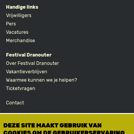
Handige links
FOOTER
Vrijwilligers
Pers
Vacatures
Merchandise
Festival Dranouter
Over Festival Dranouter
Vakantieverblijven
Waarmee kunnen we je helpen?
Ticketvragen
Contact
Join the community
DEZE SITE MAAKT GEBRUIK VAN
Podcast
COOKIES OM DE GEBRUIKERSERVARING
Facebook