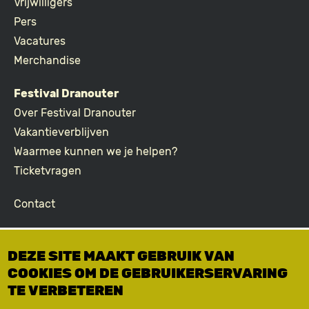
FOOTER
Vrijwilligers
Pers
Vacatures
Merchandise
Festival Dranouter
Over Festival Dranouter
Vakantieverblijven
Waarmee kunnen we je helpen?
Ticketvragen
Contact
Join the community
DEZE SITE MAAKT GEBRUIK VAN
Podcast
COOKIES OM DE GEBRUIKERSERVARING
Facebook
TE VERBETEREN
Instagram