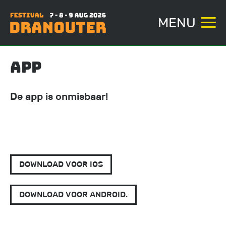
MENU
Overslaan
App
en
naar
De app is onmisbaar!
de
inhoud
gaan
DOWNLOAD VOOR IOS
DOWNLOAD VOOR ANDROID.