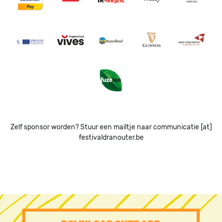
Image
Image
Image
Image
Image
Image
Zelf sponsor worden? Stuur een mailtje naar communicatie [at]
festivaldranouter.be
PRE