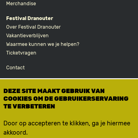
Merchandise
Festival Dranouter
Over Festival Dranouter
Vakantieverblijven
Waarmee kunnen we je helpen?
Ticketvragen
Contact
Join the community
DEZE SITE MAAKT GEBRUIK VAN
Podcast
COOKIES OM DE GEBRUIKERSERVARING
Facebook
TE VERBETEREN
Instagram
TikTok
Door op accepteren te klikken, ga je hiermee
akkoord.