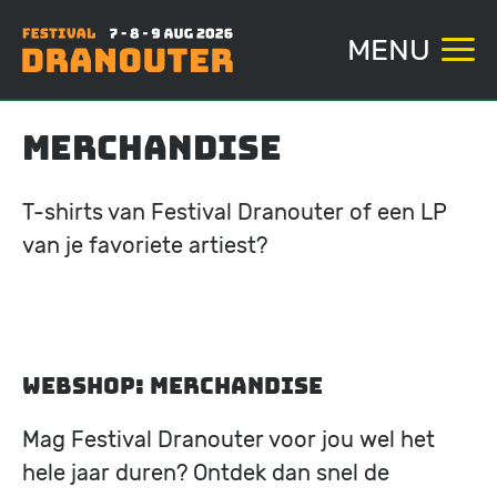
MENU
Overslaan
Merchandise
en
naar
T-shirts van Festival Dranouter of een LP
de
van je favoriete artiest?
inhoud
gaan
Webshop: Merchandise
Mag Festival Dranouter voor jou wel het
hele jaar duren? Ontdek dan snel de