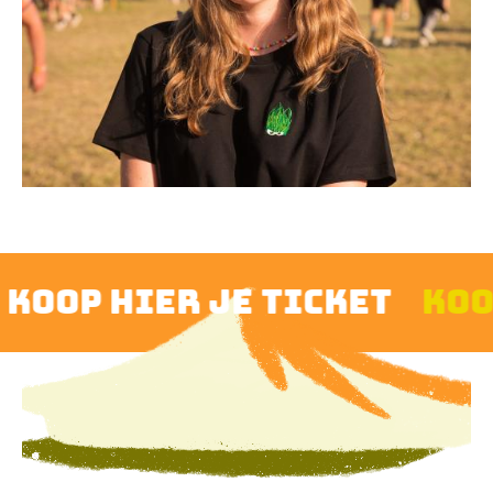
oop hier je ticket
koop 