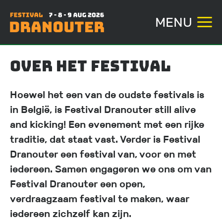
MENU
Overslaan
Over het festival
en
naar
Hoewel het een van de oudste festivals is
de
in België, is Festival Dranouter still alive
inhoud
and kicking! Een evenement met een rijke
gaan
traditie, dat staat vast. Verder is Festival
Dranouter een festival van, voor en met
iedereen. Samen engageren we ons om van
Festival Dranouter een open,
verdraagzaam festival te maken, waar
iedereen zichzelf kan zijn.