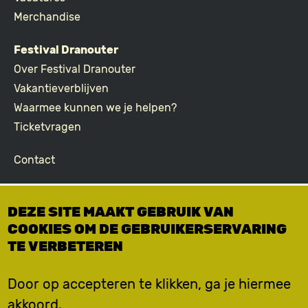
Merchandise
Festival Dranouter
Over Festival Dranouter
Vakantieverblijven
Waarmee kunnen we je helpen?
Ticketvragen
Contact
Join the community
DEZE SITE MAAKT GEBRUIK VAN
Podcast
COOKIES OM DE GEBRUIKERSERVARING
Facebook
TE VERBETEREN
Instagram
TikTok
Door op accepteren te klikken, ga je hiermee
akkoord.