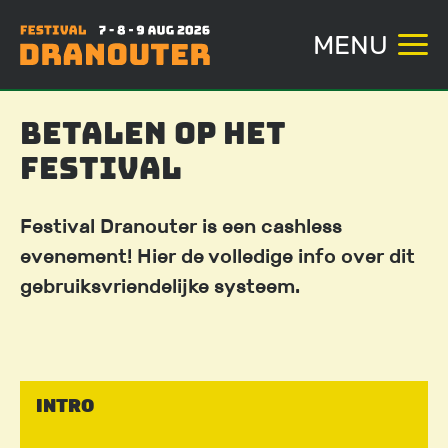
MENU
Overslaan
Betalen op het
en
festival
naar
de
inhoud
Festival Dranouter is een cashless
gaan
evenement! Hier de volledige info over dit
gebruiksvriendelijke systeem.
INTRO