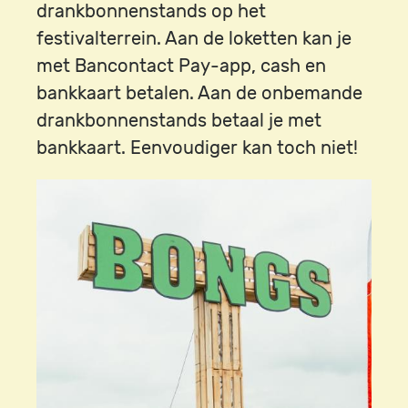
drankbonnenstands op het
festivalterrein. Aan de loketten kan je
met Bancontact Pay-app, cash en
bankkaart betalen. Aan de onbemande
drankbonnenstands betaal je met
bankkaart. Eenvoudiger kan toch niet!
Image