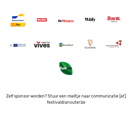
Image
Image
Image
Image
Image
Image
Image
Image
Image
Image
Image
Zelf sponsor worden? Stuur een mailtje naar communicatie [at]
festivaldranouter.be