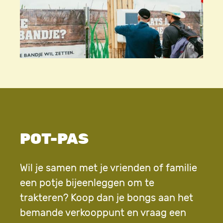
POT-PAS
Wil je samen met je vrienden of familie
een potje bijeenleggen om te
trakteren? Koop dan je bongs aan het
bemande verkooppunt en vraag een