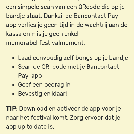
een simpele scan van een QRcode die op je
bandje staat. Dankzij de Bancontact Pay-
app verlies je geen tijd in de wachtrij aan de
kassa en mis je geen enkel
memorabel festivalmoment.
Laad eenvoudig zelf bongs op je bandje
Scan de QR-code met je Bancontact
Pay-app
Geef een bedrag in
Bevestig en klaar!
TIP
: Download en activeer de app voor je
naar het festival komt. Zorg ervoor dat je
app up to date is.