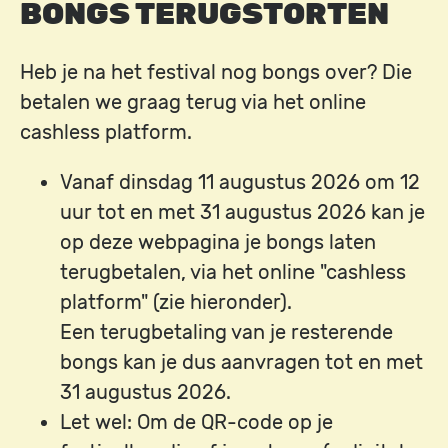
BONGS TERUGSTORTEN
Heb je na het festival nog bongs over? Die
betalen we graag terug via het online
cashless platform.
Vanaf dinsdag 11 augustus 2026 om 12
uur tot en met 31 augustus 2026 kan je
op deze webpagina je bongs laten
terugbetalen, via het online "cashless
platform" (zie hieronder).
Een terugbetaling van je resterende
bongs kan je dus aanvragen tot en met
31 augustus 2026.
Let wel: Om de QR-code op je