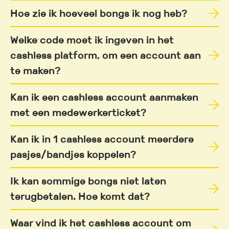
Hoe zie ik hoeveel bongs ik nog heb?
Welke code moet ik ingeven in het
cashless platform, om een account aan
te maken?
Kan ik een cashless account aanmaken
met een medewerkerticket?
Kan ik in 1 cashless account meerdere
pasjes/bandjes koppelen?
Ik kan sommige bongs niet laten
terugbetalen. Hoe komt dat?
Waar vind ik het cashless account om