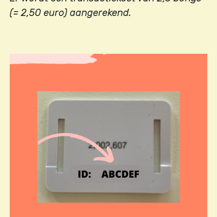
(= 2,50 euro) aangerekend.
Image