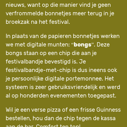
nieuws, want op die manier vind je geen
verfrommelde bonnetjes meer terug in je
broekzak na het festival.
In plaats van de papieren bonnetjes werken
we met digitale munten: “
bongs
”. Deze
bongs staan op een chip die aan je
festivalbandje bevestigd is. Je
festivalbandje-met-chip is dus ineens ook
je persoonlijke digitale portemonnee. Het
systeem is zeer gebruiksvriendelijk en werd
al op honderden evenementen toegepast.
Wil je een verse pizza of een frisse Guinness
bestellen, hou dan de chip tegen de kassa
aan de bar. Comfort ten top!