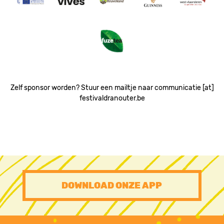
Image
Image
Image
Image
Image
Zelf sponsor worden? Stuur een mailtje naar communicatie [at]
festivaldranouter.be
PRE
DOWNLOAD ONZE APP
FOOTER
CTA