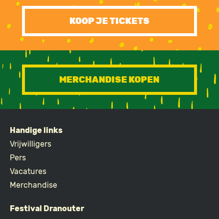
KOOP JE TICKETS
MERCHANDISE KOPEN
Handige links
FOOTER
Vrijwilligers
Pers
Vacatures
Merchandise
Festival Dranouter