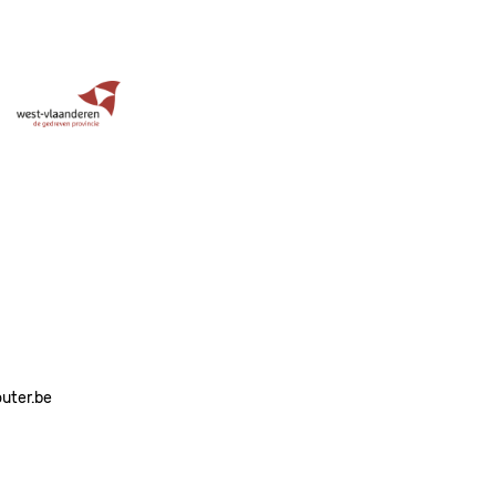
Image
outer.be