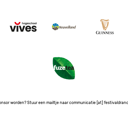
Image
Image
Image
Image
onsor worden? Stuur een mailtje naar communicatie [at] festivaldran