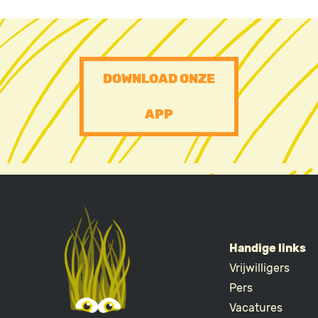
PRE
DOWNLOAD ONZE
FOOTER
APP
CTA
Handige links
Vrijwilligers
FOOTE
Pers
Vacatures