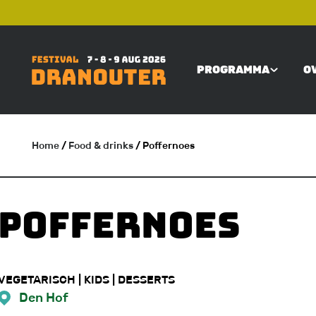
Overslaan
TOP
en
naar
PROGRAMMA
O
de
MAIN
inhoud
gaan
NAVIGATI
Home
/
Food & drinks
/ Poffernoes
KRUIMELPAD
Poffernoes
VEGETARISCH | KIDS | DESSERTS
Den Hof