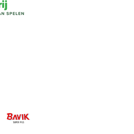
Image