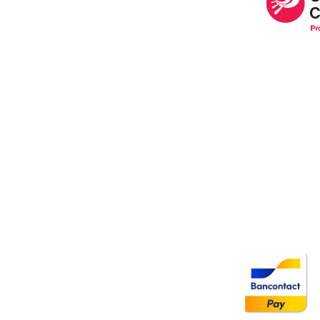
Image