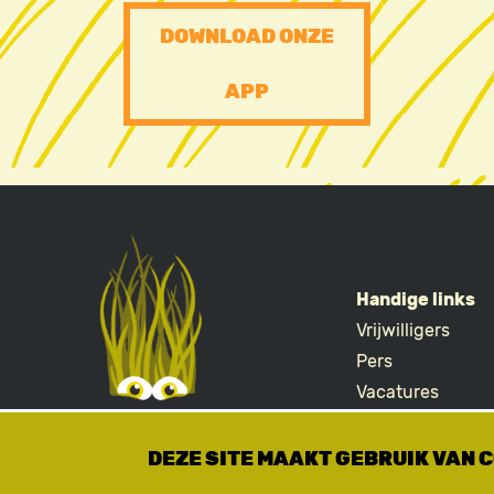
PRE
DOWNLOAD ONZE
FOOTER
APP
CTA
Handige links
Vrijwilligers
FOOTE
Pers
Vacatures
Merchandise
DEZE SITE MAAKT GEBRUIK VAN 