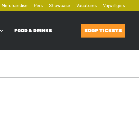
Merchandise
Pers
Showcase
Vacatures
Vrijwilligers
KOOP TICKETS
FOOD & DRINKS