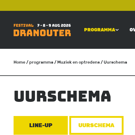
Overslaan
TOP
en
naar
PROGRAMMA
O
de
MAIN
inhoud
gaan
NAVIGATI
Home
/ programma
/
Muziek en optredens
/ Uurschema
KRUIMELPAD
Uurschema
LINE-UP
UURSCHEMA