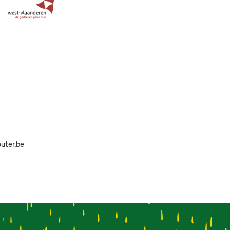
Image
outer.be