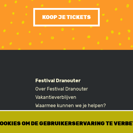
KOOP JE TICKETS
Festival Dranouter
Over Festival Dranouter
R
Vakantieverblijven
Waarmee kunnen we je helpen?
Ticketvragen
COOKIES OM DE GEBRUIKERSERVARING TE VERB