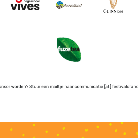
Image
Image
Image
Image
onsor worden? Stuur een mailtje naar communicatie [at] festivaldran