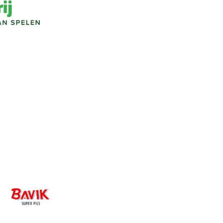
Image