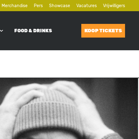
Merchandise
Pers
Showcase
Vacatures
Vrijwilligers
KOOP TICKETS
FOOD & DRINKS