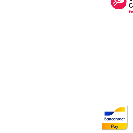
Image