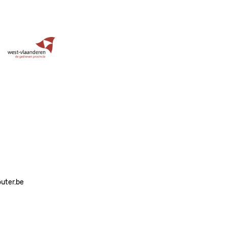
Image
outer.be