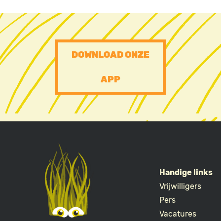
PRE
DOWNLOAD ONZE
FOOTER
APP
CTA
Handige links
Vrijwilligers
FOOTE
Pers
Vacatures