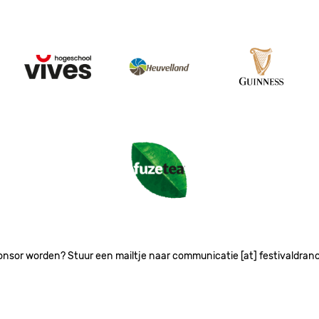
Image
Image
Image
Image
onsor worden? Stuur een mailtje naar communicatie [at] festivaldran