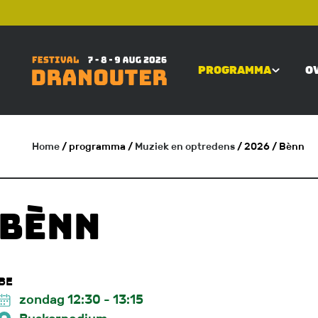
Overslaan
TOP
en
naar
PROGRAMMA
O
de
MAIN
inhoud
gaan
NAVIGATI
Home
/ programma
/
Muziek en optredens
/ 2026
/ Bènn
KRUIMELPAD
Bènn
BE
zondag 12:30
-
13:15