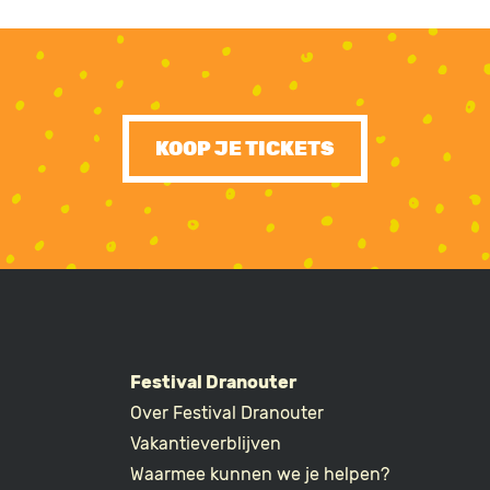
KOOP JE TICKETS
Festival Dranouter
Over Festival Dranouter
R
Vakantieverblijven
Waarmee kunnen we je helpen?