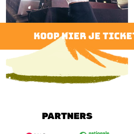
koop hier je ticket
PARTNERS
Image