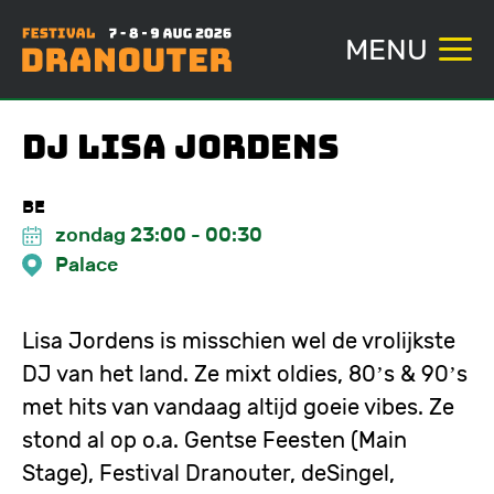
MENU
Overslaan
DJ Lisa Jordens
en
naar
BE
de
zondag 23:00
-
00:30
inhoud
Palace
gaan
Lisa Jordens is misschien wel de vrolijkste
DJ van het land. Ze mixt oldies, 80’s & 90’s
met hits van vandaag altijd goeie vibes. Ze
stond al op o.a. Gentse Feesten (Main
Stage), Festival Dranouter, deSingel,