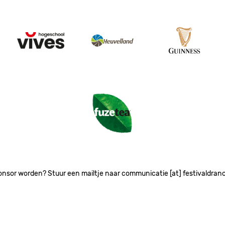
Image
Image
Image
Image
onsor worden? Stuur een mailtje naar communicatie [at] festivaldran