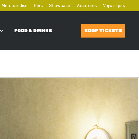
Merchandise
Pers
Showcase
Vacatures
Vrijwilligers
KOOP TICKETS
FOOD & DRINKS