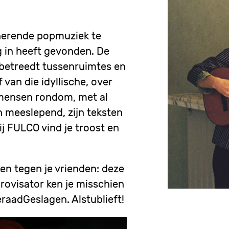
cinerende popmuziek te
 in heeft gevonden. De
 betreedt tussenruimtes en
van die idyllische, over
e mensen rondom, met al
n meeslepend, zijn teksten
ij FULCO vind je troost en
en tegen je vrienden: deze
rovisator ken je misschien
raadGeslagen. Alstublieft!