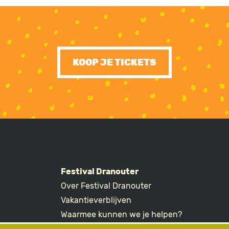
KOOP JE TICKETS
Festival Dranouter
Over Festival Dranouter
R
Vakantieverblijven
Waarmee kunnen we je helpen?
Ticketvragen