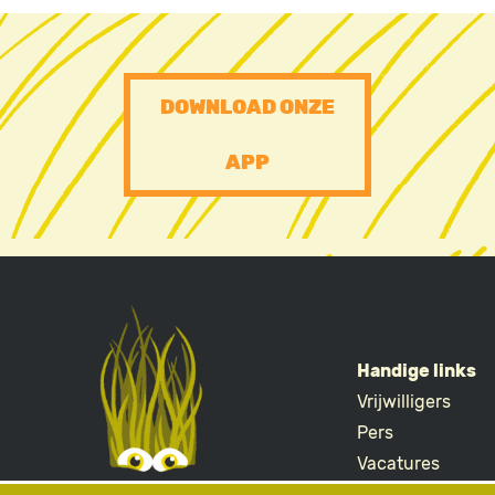
PRE
DOWNLOAD ONZE
FOOTER
APP
CTA
Handige links
Vrijwilligers
FOOTE
Pers
Vacatures
Merchandise