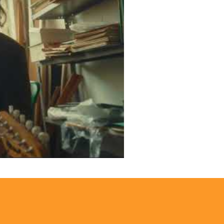
velingsbrief (Live akoestisch)