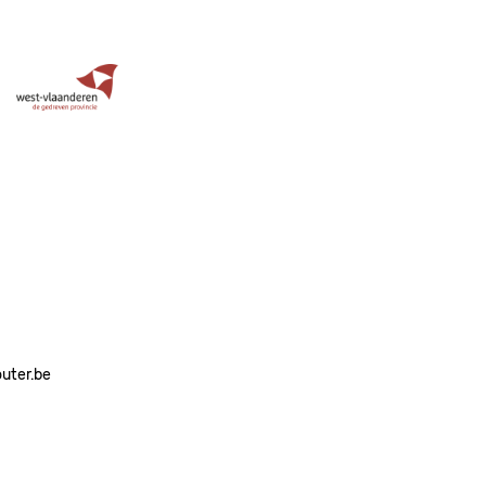
Image
outer.be