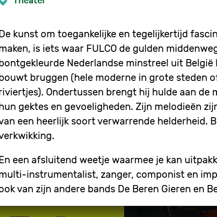
Theater
De kunst om toegankelijke en tegelijkertijd fas
maken, is iets waar FULCO de gulden middenweg
bontgekleurde Nederlandse minstreel uit België
bouwt bruggen (hele moderne in grote steden of 
riviertjes). Ondertussen brengt hij hulde aan d
hun gektes en gevoeligheden. Zijn melodieën zij
van een heerlijk soort verwarrende helderheid. B
verkwikking.
En een afsluitend weetje waarmee je kan uitpakk
multi-instrumentalist, zanger, componist en imp
ook van zijn andere bands De Beren Gieren en Be
Remote