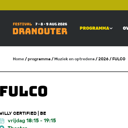
Overslaan
TOP
en
naar
PROGRAMMA
O
de
MAIN
inhoud
gaan
NAVIGATI
Home
/ programma
/
Muziek en optredens
/ 2026
/ FULCO
KRUIMELPAD
FULCO
WILLY CERTIFIED | BE
vrijdag 18:15
-
19:15