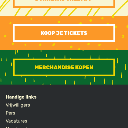
FOOTER
CTA
KOOP JE TICKETS
MERCHANDISE KOPEN
Handige links
FOOTER
Vrijwilligers
Pers
Vacatures