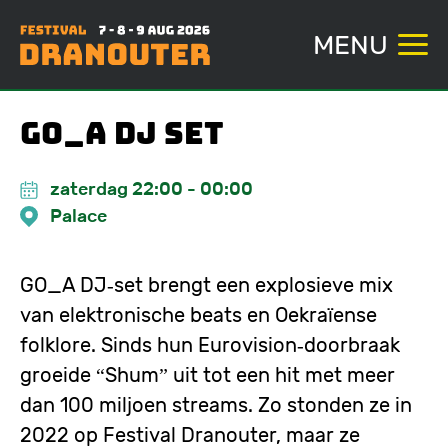
MENU
Overslaan
GO_A DJ Set
en
naar
zaterdag 22:00
-
00:00
de
Palace
inhoud
gaan
GO_A DJ‑set brengt een explosieve mix
van elektronische beats en Oekraïense
folklore. Sinds hun Eurovision‑doorbraak
groeide “Shum” uit tot een hit met meer
dan 100 miljoen streams. Zo stonden ze in
2022 op Festival Dranouter, maar ze