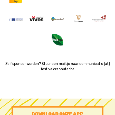
Image
Image
Image
Image
Image
Image
Zelf sponsor worden? Stuur een mailtje naar communicatie [at]
festivaldranouter.be
PRE
DOWNLOAD ONZE APP