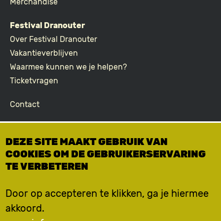
Merchandise
Festival Dranouter
Over Festival Dranouter
Vakantieverblijven
Waarmee kunnen we je helpen?
Ticketvragen
Contact
Join the community
DEZE SITE MAAKT GEBRUIK VAN
Podcast
COOKIES OM DE GEBRUIKERSERVARING
Facebook
TE VERBETEREN
Instagram
TikTok
Door op accepteren te klikken, ga je hiermee
akkoord.