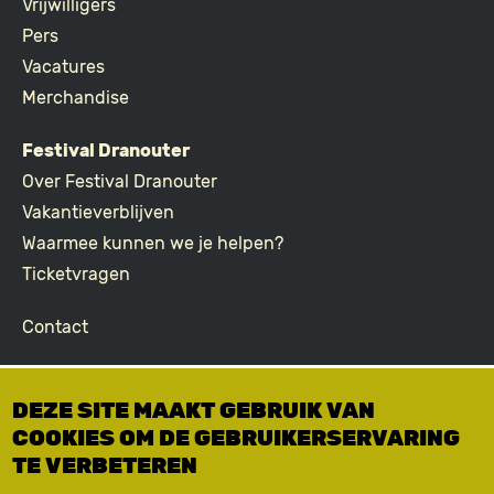
FOOTER
Vrijwilligers
Pers
Vacatures
Merchandise
Festival Dranouter
Over Festival Dranouter
Vakantieverblijven
Waarmee kunnen we je helpen?
Ticketvragen
Contact
Join the community
DEZE SITE MAAKT GEBRUIK VAN
Podcast
COOKIES OM DE GEBRUIKERSERVARING
Facebook
TE VERBETEREN
Instagram