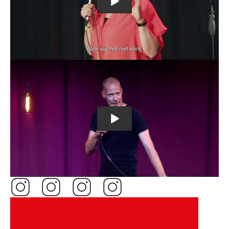
Els Verhofstede over trends b
Remote
video
URL
David Galle live in Waregem
Image
Image