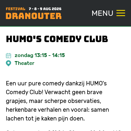
MENU
Overslaan
HUMO's Comedy Club
en
naar
zondag 13:15
-
14:15
de
Theater
inhoud
gaan
Een uur pure comedy dankzij HUMO's
Comedy Club! Verwacht geen brave
grapjes, maar scherpe observaties,
herkenbare verhalen en vooral: samen
lachen tot je kaken pijn doen.