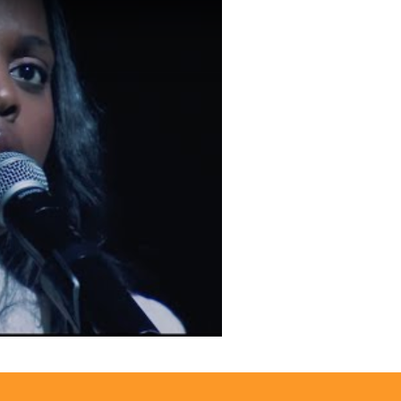
ssa : Et Bam (live @Accor Arena)