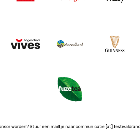
Image
Image
Image
Image
onsor worden? Stuur een mailtje naar communicatie [at] festivaldran