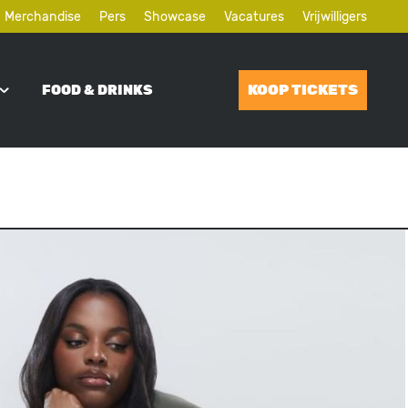
Merchandise
Pers
Showcase
Vacatures
Vrijwilligers
KOOP TICKETS
FOOD & DRINKS