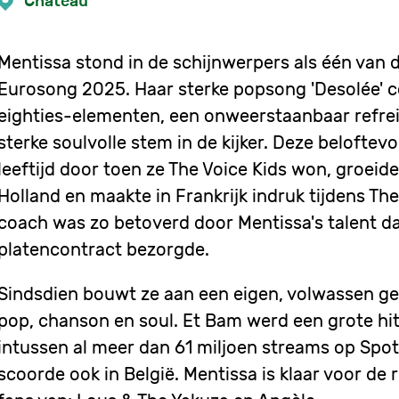
Chateau
Mentissa stond in de schijnwerpers als één van
Eurosong 2025. Haar sterke popsong 'Desolée' 
eighties-elementen, een onweerstaanbaar refrei
sterke soulvolle stem in de kijker. Deze beloftev
leeftijd door toen ze The Voice Kids won, groeide
Holland en maakte in Frankrijk indruk tijdens Th
coach was zo betoverd door Mentissa's talent da
platencontract bezorgde.
Sindsdien bouwt ze aan een eigen, volwassen ge
pop, chanson en soul. Et Bam werd een grote hit 
intussen al meer dan 61 miljoen streams op Spo
scoorde ook in België. Mentissa is klaar voor de 