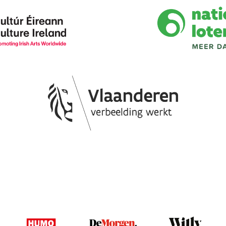
Image
Image
Image
Image
Image