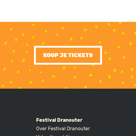
KOOP JE TICKETS
Festival Dranouter
Over Festival Dranouter
R