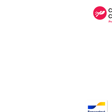
Image
Image