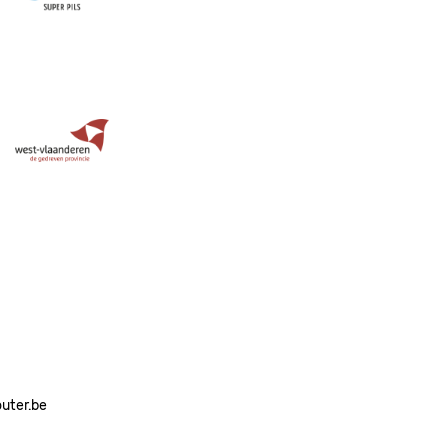
Image
outer.be