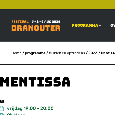
Overslaan
TOP
en
naar
PROGRAMMA
O
de
MAIN
inhoud
gaan
NAVIGATI
Home
/ programma
/
Muziek en optredens
/ 2026
/ Mentiss
KRUIMELPAD
Mentissa
BE
vrijdag 19:00
-
20:00