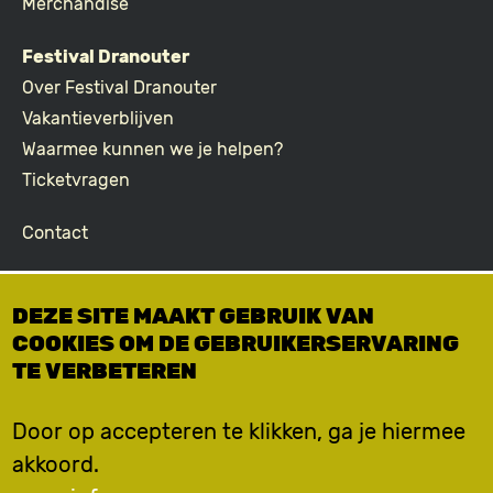
Merchandise
Festival Dranouter
Over Festival Dranouter
Vakantieverblijven
Waarmee kunnen we je helpen?
Ticketvragen
Contact
Join the community
DEZE SITE MAAKT GEBRUIK VAN
Podcast
COOKIES OM DE GEBRUIKERSERVARING
Facebook
TE VERBETEREN
Instagram
TikTok
Door op accepteren te klikken, ga je hiermee
akkoord.