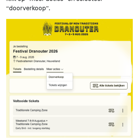
“doorverkoop”.
Image