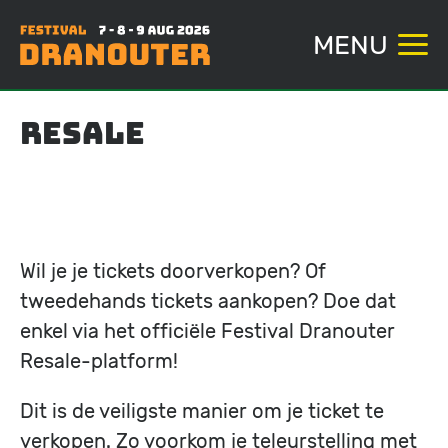
MENU
Overslaan
Resale
en
naar
de
inhoud
gaan
Wil je je tickets doorverkopen? Of
tweedehands tickets aankopen? Doe dat
enkel via het officiële Festival Dranouter
Resale-platform!
Dit is de veiligste manier om je ticket te
verkopen. Zo voorkom je teleurstelling met