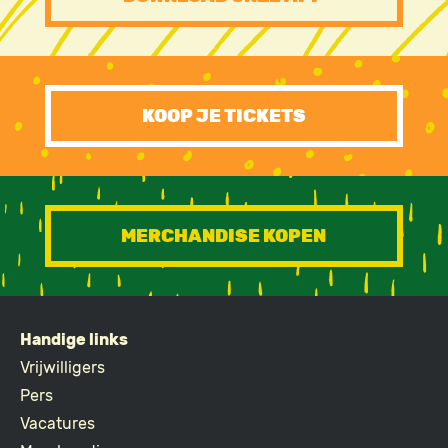
FOOTER
CTA
KOOP JE TICKETS
MERCHANDISE KOPEN
Handige links
FOOTER
Vrijwilligers
Pers
Vacatures