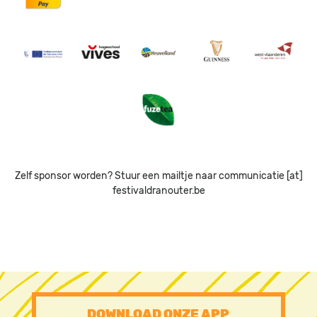
Image
Image
Image
Image
Image
Image
Zelf sponsor worden? Stuur een mailtje naar communicatie [at]
festivaldranouter.be
PRE
DOWNLOAD ONZE APP